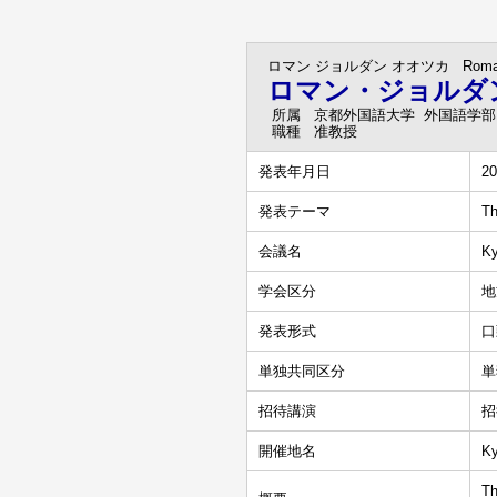
ロマン ジョルダン オオツカ
Rom
ロマン・ジョルダ
所属
京都外国語大学 外国語学部
職種
准教授
発表年月日
20
発表テーマ
Th
会議名
Ky
学会区分
地
発表形式
口
単独共同区分
単
招待講演
招
開催地名
Ky
Th