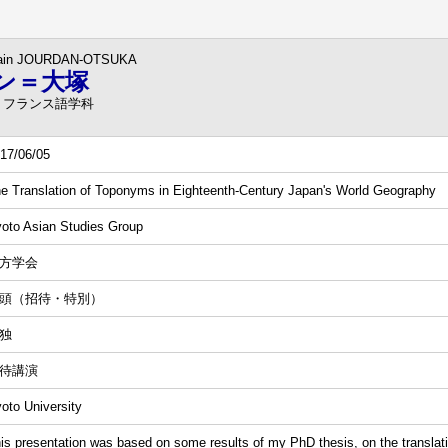
ain JOURDAN-OTSUKA
ン＝大塚
 フランス語学科
17/06/05
e Translation of Toponyms in Eighteenth-Century Japan's World Geography
oto Asian Studies Group
方学会
頭（招待・特別）
独
待講演
oto University
is presentation was based on some results of my PhD thesis, on the translat