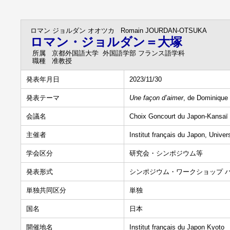
ロマン ジョルダン オオツカ
Romain JOURDAN-OTSUKA
ロマン・ジョルダン＝大塚
所属
京都外国語大学 外国語学部 フランス語学科
職種
准教授
発表年月日
2023/11/30
発表テーマ
Une façon d’aimer
, de Dominique 
会議名
Choix Goncourt du Japon-Kansaï
主催者
Institut français du Japon, Univer
学会区分
研究会・シンポジウム等
発表形式
シンポジウム・ワークショップ 
単独共同区分
単独
国名
日本
開催地名
Institut français du Japon Kyoto