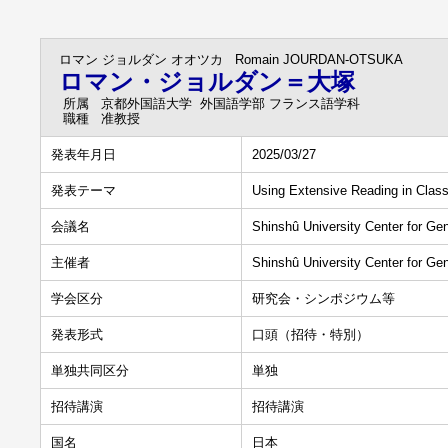
ロマン ジョルダン オオツカ
Romain JOURDAN-OTSUKA
ロマン・ジョルダン＝大塚
所属
京都外国語大学 外国語学部 フランス語学科
職種
准教授
発表年月日
2025/03/27
発表テーマ
Using Extensive Reading in Clas
会議名
Shinshû University Center for Ge
主催者
Shinshû University Center for Ge
学会区分
研究会・シンポジウム等
発表形式
口頭（招待・特別）
単独共同区分
単独
招待講演
招待講演
国名
日本