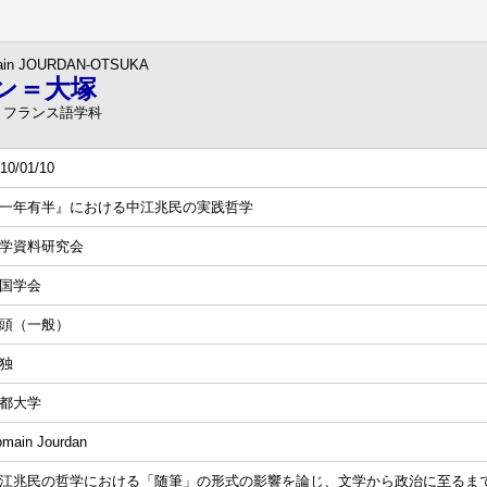
ain JOURDAN-OTSUKA
ン＝大塚
 フランス語学科
10/01/10
一年有半』における中江兆民の実践哲学
学資料研究会
国学会
頭（一般）
独
都大学
main Jourdan
江兆民の哲学における「随筆」の形式の影響を論じ、文学から政治に至るま