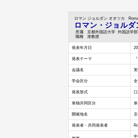
ロマン ジョルダン オオツカ
Rom
ロマン・ジョルダ
所属
京都外国語大学 外国語学部
職種
准教授
発表年月日
20
発表テーマ
『
会議名
実
学会区分
全
発表形式
口
単独共同区分
単
開催地名
京
発表者・共同発表者
Ro
中