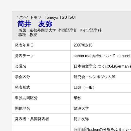
ツツイ トモヤ
Tomoya TSUTSUI
筒井 友弥
所属
京都外国語大学 外国語学部 ドイツ語学科
職種
教授
発表年月日
2007/02/16
発表テーマ
schon mal-結合について -sc
会議名
日本独文学会 つくばGL(Germanisti
学会区分
研究会・シンポジウム等
発表形式
口頭（一般）
単独共同区分
単独
開催地名
筑波大学
発表者・共同発表者
筒井友弥
時間副詞schonの分析をふまえた