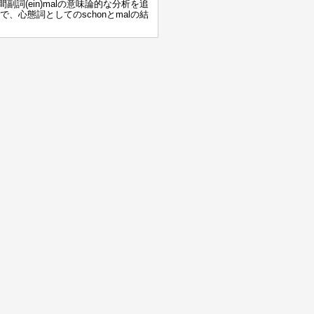
詞(ein)malの意味論的な分析を追
、心態詞としてのschonとmalの結