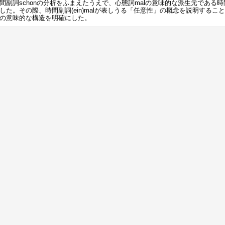
間副詞schonの分析をふまえたうえで、心態詞malの意味的な派生元である時間副
した。その際、時間副詞(ein)malが表しうる「任意性」の概念を説明することで
の意味的な構造を明確にした。