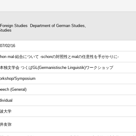
f Foreign Studies Department of German Studies,
Studies
07/02/16
chon mal-結合について -schonの対照性とmalの任意性を手がかりに-
本独文学会 つくばGL(Germanistische Linguistik)ワークショップ
orkshop/Symposium
eech (General)
dividual
波大学
井友弥