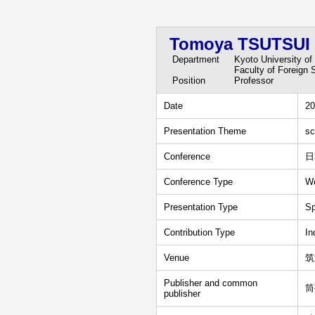
Tomoya TSUTSUI
Department
Kyoto University o
Faculty of Foreign 
Position
Professor
Date
20
Presentation Theme
s
Conference
日
Conference Type
W
Presentation Type
Sp
Contribution Type
In
Venue
筑
Publisher and common
筒
publisher