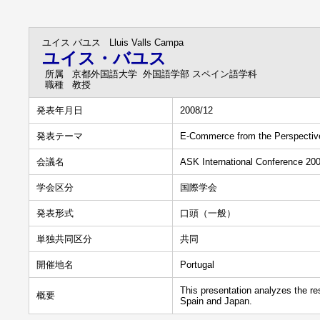
ユイス バユス
Lluis Valls Campa
ユイス・バユス
所属
京都外国語大学 外国語学部 スペイン語学科
職種
教授
発表年月日
2008/12
発表テーマ
E-Commerce from the Perspectiv
会議名
ASK International Conference 20
学会区分
国際学会
発表形式
口頭（一般）
単独共同区分
共同
開催地名
Portugal
This presentation analyzes the res
概要
Spain and Japan.