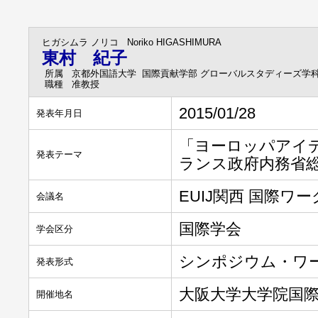
ヒガシムラ ノリコ
Noriko HIGASHIMURA
東村 紀子
所属
京都外国語大学 国際貢献学部 グローバルスタディーズ学
職種
准教授
2015/01/28
発表年月日
「ヨーロッパアイデンテ
発表テーマ
ランス政府内務省
EUIJ関西 国際ワ
会議名
国際学会
学会区分
シンポジウム・ワ
発表形式
大阪大学大学院国
開催地名