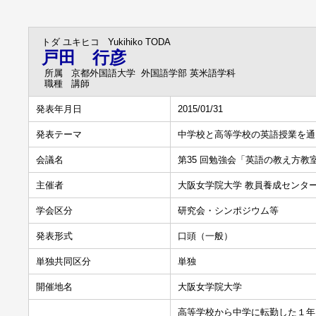
トダ ユキヒコ
Yukihiko TODA
戸田 行彦
所属
京都外国語大学 外国語学部 英米語学科
職種
講師
発表年月日
2015/01/31
発表テーマ
中学校と高等学校の英語授業を通
会議名
第35 回勉強会「英語の教え方教
主催者
大阪女学院大学 教員養成センタ
学会区分
研究会・シンポジウム等
発表形式
口頭（一般）
単独共同区分
単独
開催地名
大阪女学院大学
高等学校から中学に転勤した１年