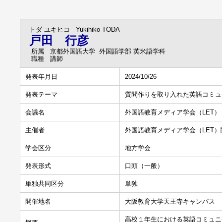
トダ ユキヒコ
Yukihiko TODA
戸田 行彦
所属
京都外国語大学 外国語学部 英米語学科
職種
講師
発表年月日
2024/10/26
発表テーマ
質問作りを取り入れた英語コミュ
会議名
外国語教育メディア学会（LET） 
主催者
外国語教育メディア学会（LET）
学会区分
地方学会
発表形式
口頭（一般）
単独共同区分
単独
開催地名
大阪教育大学天王寺キャンパス
高校１年生における英語コミュニ