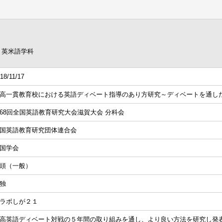
 英米語学科
18/11/17
高一貫教育校における英語ディベート指導のあり方研究～ディベートを通し
68回全国英語教育研究大会滋賀大会 分科会
国英語教育研究団体連合会
国学会
頭（一般）
独
ラボしが２１
高英語ディベート対戦の５年間の取り組みを通し、より良い方法を研究し発