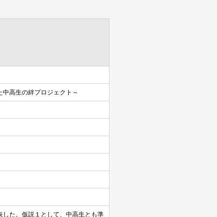
た中高生の絆プロジェクト～
表した。仮説１として、中高生とも準