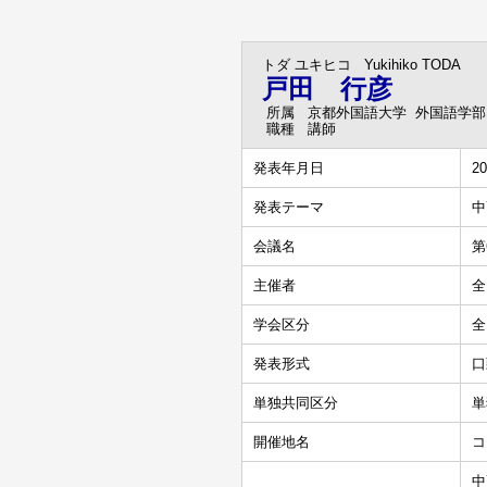
トダ ユキヒコ
Yukihiko TODA
戸田 行彦
所属
京都外国語大学 外国語学部
職種
講師
発表年月日
20
発表テーマ
中
会議名
第
主催者
全
学会区分
全
発表形式
口
単独共同区分
単
開催地名
コ
中