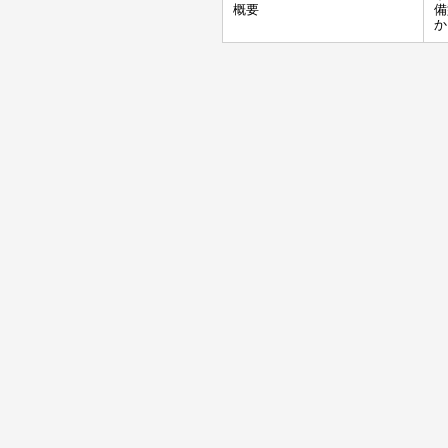
概要
備
か