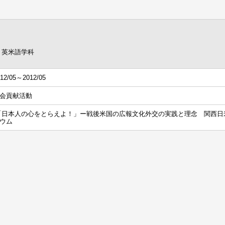
 英米語学科
12/05～2012/05
会貢献活動
「日本人の心をとらえよ！」ー戦後米国の広報文化外交の実践と理念 関西日
ウム