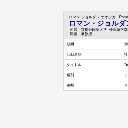
ロマン ジョルダン オオツカ
Rom
ロマン・ジョルダ
所属
京都外国語大学 外国語学部
職種
准教授
期間
20
活動形態
社
タイトル
7e
種別
そ
役割
企