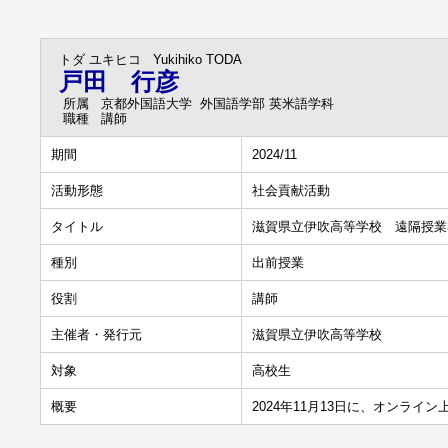
トダ ユキヒコ
Yukihiko TODA
戸田 行彦
所属
京都外国語大学 外国語学部 英米語学科
職種
講師
期間
2024/11
活動形態
社会貢献活動
タイトル
滋賀県立伊吹高等学校 遠隔授業
種別
出前授業
役割
講師
主催者・発行元
滋賀県立伊吹高等学校
対象
高校生
概要
2024年11月13日に、オンラ