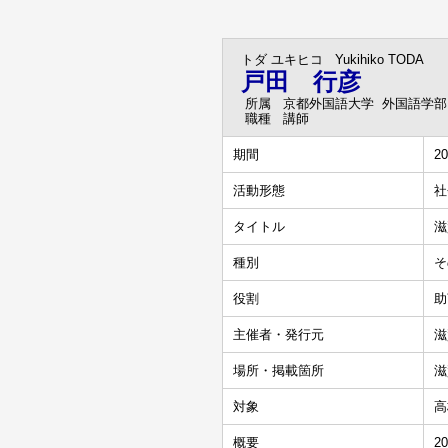
トダ ユキヒコ
Yukihiko TODA
戸田 行彦
所属
京都外国語大学 外国語学部
職種
講師
期間
20
活動形態
社
タイトル
滋
種別
そ
役割
助
主催者・発行元
滋
場所・掲載箇所
滋
対象
高
概要
2