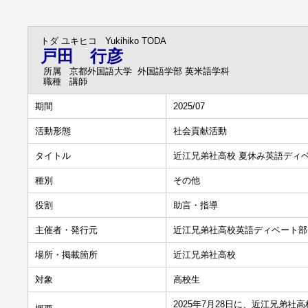
トダ ユキヒコ
Yukihiko TODA
戸田 行彦
所属
京都外国語大学 外国語学部 英米語学科
職種
講師
期間
2025/07
活動形態
社会貢献活動
タイトル
近江兄弟社高校 夏休み英語ディ
種別
その他
役割
助言・指導
主催者・発行元
近江兄弟社高校英語ディベート部
場所・掲載箇所
近江兄弟社高校
対象
高校生
2025年7月28日に、近江兄弟