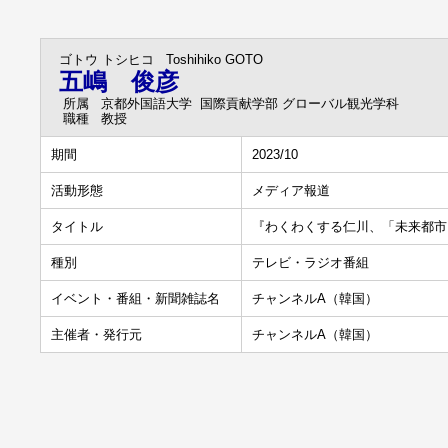
ゴトウ トシヒコ
Toshihiko GOTO
五嶋 俊彦
所属
京都外国語大学 国際貢献学部 グローバル観光学科
職種
教授
期間
2023/10
活動形態
メディア報道
タイトル
『わくわくする仁川、「未来都市
種別
テレビ・ラジオ番組
イベント・番組・新聞雑誌名
チャンネルA（韓国）
主催者・発行元
チャンネルA（韓国）