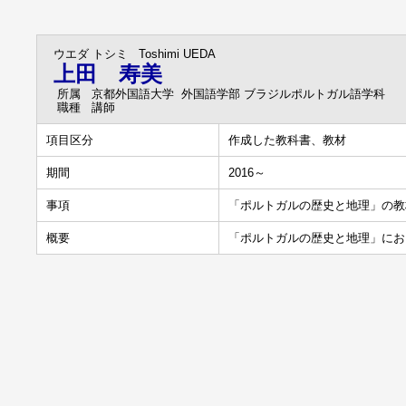
ウエダ トシミ
Toshimi UEDA
上田 寿美
所属
京都外国語大学 外国語学部 ブラジルポルトガル語学科
職種
講師
項目区分
作成した教科書、教材
期間
2016～
事項
「ポルトガルの歴史と地理」の教
概要
「ポルトガルの歴史と地理」にお