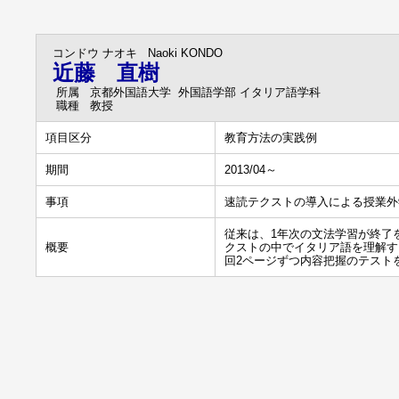
コンドウ ナオキ
Naoki KONDO
近藤 直樹
所属
京都外国語大学 外国語学部 イタリア語学科
職種
教授
項目区分
教育方法の実践例
期間
2013/04～
事項
速読テクストの導入による授業外
従来は、1年次の文法学習が終了
概要
クストの中でイタリア語を理解す
回2ページずつ内容把握のテスト