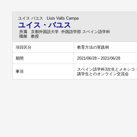
ユイス バユス
Lluis Valls Campa
ユイス・バユス
所属
京都外国語大学 外国語学部 スペイン語学科
職種
教授
項目区分
教育方法の実践例
期間
2021/06/28～2021/06/28
スペイン語学科3次生とメキシコ・グアダラ
事項
講学生とのオンライン交流会