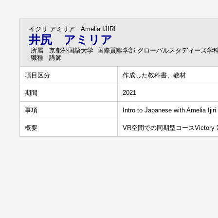
イジリ アミリア
Amelia IJIRI
井尻 アミリア
所属
京都外国語大学 国際貢献学部 グローバルスタディーズ学
職種
講師
項目区分
作成した教科書、教材
期間
2021
事項
Intro to Japanese with Amelia
概要
VR空間での同期型コースVictory XR /Vir