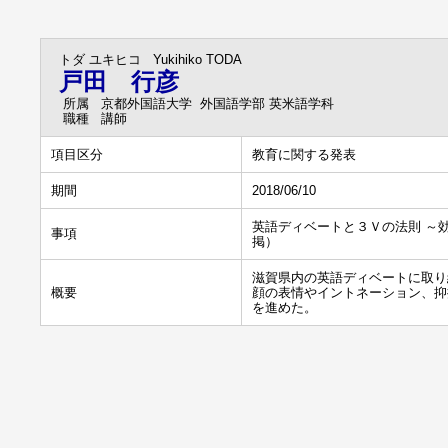
トダ ユキヒコ
Yukihiko TODA
戸田 行彦
所属
京都外国語大学 外国語学部 英米語学科
職種
講師
項目区分
教育に関する発表
期間
2018/06/10
英語ディベートと３Ｖの法則 ～
事項
掲）
滋賀県内の英語ディベートに取り
概要
顔の表情やイントネーション、抑
を進めた。