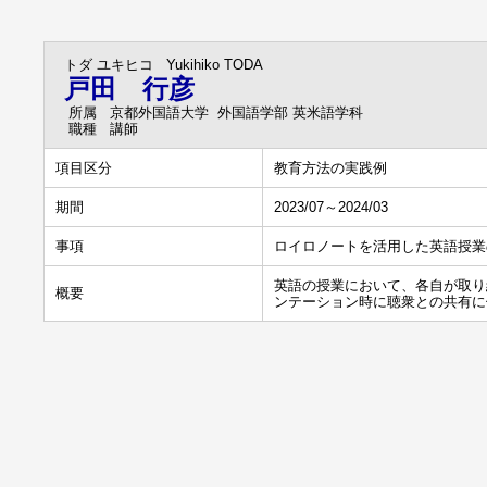
トダ ユキヒコ
Yukihiko TODA
戸田 行彦
所属
京都外国語大学 外国語学部 英米語学科
職種
講師
項目区分
教育方法の実践例
期間
2023/07～2024/03
事項
ロイロノートを活用した英語授業
英語の授業において、各自が取り
概要
ンテーション時に聴衆との共有に