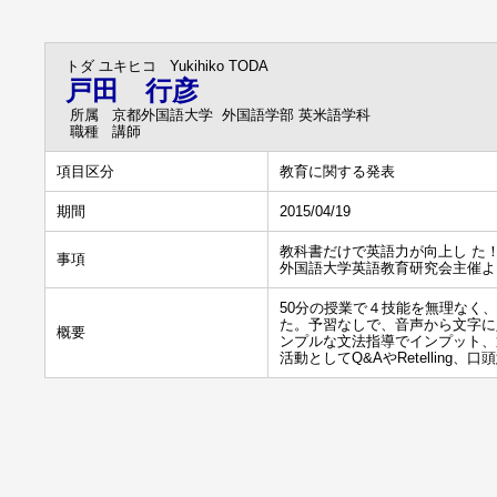
トダ ユキヒコ
Yukihiko TODA
戸田 行彦
所属
京都外国語大学 外国語学部 英米語学科
職種
講師
項目区分
教育に関する発表
期間
2015/04/19
教科書だけで英語力が向上し た
事項
外国語大学英語教育研究会主催より
50分の授業で４技能を無理なく
た。予習なしで、音声から文字に
概要
ンプルな文法指導でインプット、
活動としてQ&AやRetellin