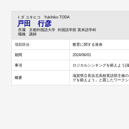
トダ ユキヒコ
Yukihiko TODA
戸田 行彦
所属
京都外国語大学 外国語学部 英米語学科
職種
講師
項目区分
教育に関する発表
期間
2024/06/01
事項
ロジカルシンキングを鍛えよう(
滋賀県立長浜北高校英語部主催の
概要
グを鍛えよう」と題したワークシ