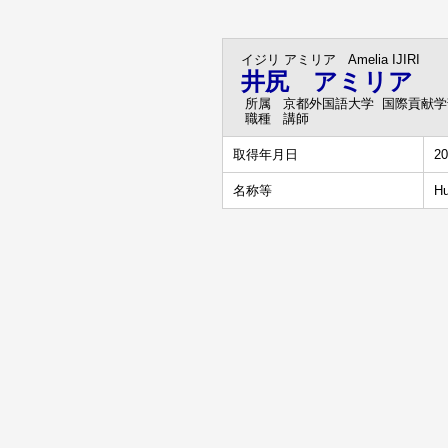
イジリ アミリア
Amelia IJIRI
井尻 アミリア
所属
京都外国語大学 国際貢献学
職種
講師
取得年月日
20
名称等
Hu