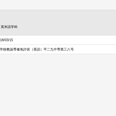
 英米語学科
18/03/15
学校教諭専修免許状（英語）平二九中専第三八号