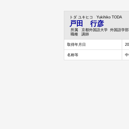
トダ ユキヒコ
Yukihiko TODA
戸田 行彦
所属
京都外国語大学 外国語学部
職種
講師
取得年月日
20
名称等
中