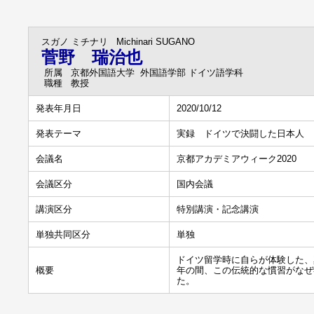
スガノ ミチナリ
Michinari SUGANO
菅野 瑞治也
所属
京都外国語大学 外国語学部 ドイツ語学科
職種
教授
発表年月日
2020/10/12
発表テーマ
実録 ドイツで決闘した日本人
会議名
京都アカデミアウィーク2020
会議区分
国内会議
講演区分
特別講演・記念講演
単独共同区分
単独
ドイツ留学時に自らが体験した、
概要
年の間、この伝統的な慣習がなぜ
た。