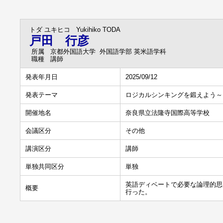
トダ ユキヒコ
Yukihiko TODA
戸田 行彦
所属
京都外国語大学 外国語学部 英米語学科
職種
講師
発表年月日
2025/09/12
発表テーマ
ロジカルシンキングを鍛えよう～
開催地名
奈良県立法隆寺国際高等学校
会議区分
その他
講演区分
講師
単独共同区分
単独
英語ディベートで必要な論理的思
概要
行った。