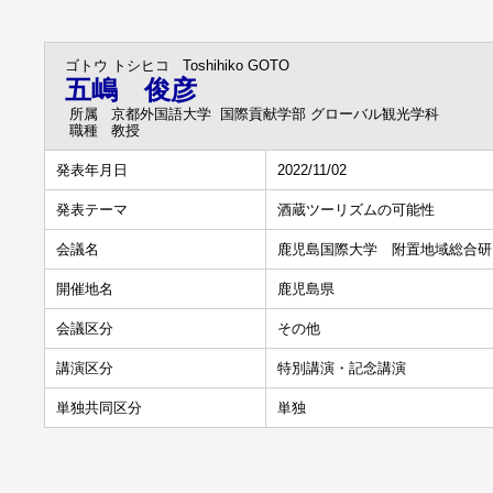
ゴトウ トシヒコ
Toshihiko GOTO
五嶋 俊彦
所属
京都外国語大学 国際貢献学部 グローバル観光学科
職種
教授
発表年月日
2022/11/02
発表テーマ
酒蔵ツーリズムの可能性
会議名
鹿児島国際大学 附置地域総合研
開催地名
鹿児島県
会議区分
その他
講演区分
特別講演・記念講演
単独共同区分
単独