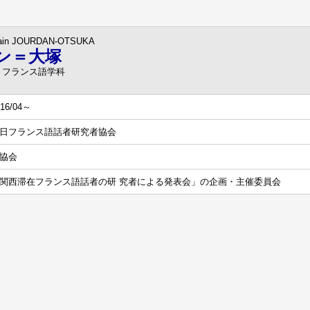
ain JOURDAN-OTSUKA
ン＝大塚
 フランス語学科
016/04～
日フランス語話者研究者協会
協会
関西滞在フランス語話者の研 究者による発表会」の企画・主催委員会