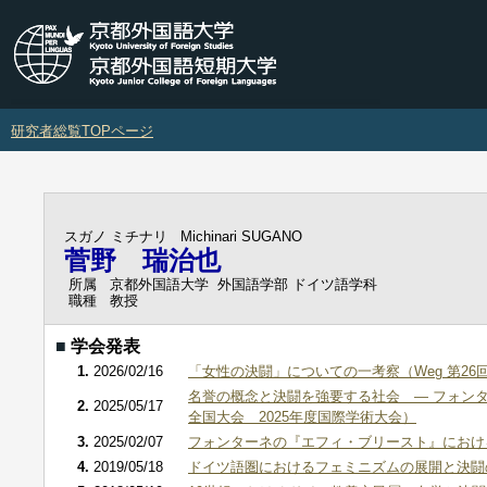
研究者総覧TOPページ
スガノ ミチナリ
Michinari SUGANO
菅野 瑞治也
所属
京都外国語大学 外国語学部 ドイツ語学科
職種
教授
■
学会発表
1.
2026/02/16
「女性の決闘」についての一考察（Weg 第26
名誉の概念と決闘を強要する社会 ― フォンタ
2.
2025/05/17
全国大会 2025年度国際学術大会）
3.
2025/02/07
フォンターネの『エフィ・ブリースト』における
4.
2019/05/18
ドイツ語圏におけるフェミニズムの展開と決闘