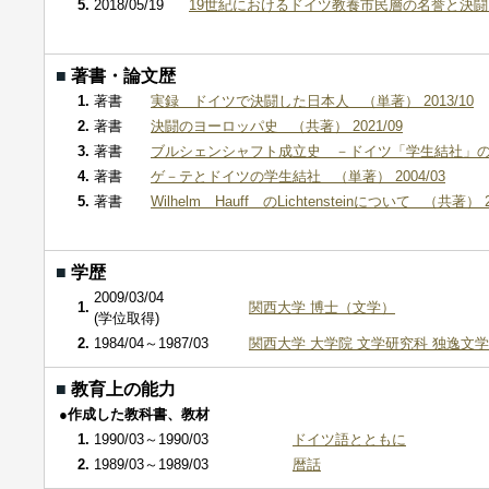
5.
2018/05/19
19世紀におけるドイツ教養市民層の名誉と決闘
■
著書・論文歴
1.
著書
実録 ドイツで決闘した日本人 （単著） 2013/10
2.
著書
決闘のヨーロッパ史 （共著） 2021/09
3.
著書
ブルシェンシャフト成立史 －ドイツ「学生結社」の歴史
4.
著書
ゲ－テとドイツの学生結社 （単著） 2004/03
5.
著書
Wilhelm Hauff のLichtensteinについて （共著） 2
■
学歴
2009/03/04
1.
関西大学 博士（文学）
(学位取得)
2.
1984/04～1987/03
関西大学 大学院 文学研究科 独逸文
■
教育上の能力
●作成した教科書、教材
1.
1990/03～1990/03
ドイツ語とともに
2.
1989/03～1989/03
暦話