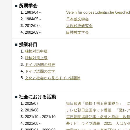
■
所属学会
1.
1983/04～
Verein für corpsstudentische Geschic
2.
1984/05～
日本独文学会
3.
2012/07～
近現代史研究会
4.
2002/09～
阪神独文学会
■
授業科目
1.
独検対策中級
2.
独検対策上級
3.
ドイツ語圏の歴史
4.
ドイツ語圏の文学
5.
文化と社会から見るドイツ語圏A
■
社会における活動
1.
2025/07
毎日放送「痛快！明石家電視台」 
2.
2019/08
テレビ朝日全国ネット番組 「激レ
3.
2021/10～2021/10
毎日新聞掲載記事：名誉と尊厳 欧州の
4.
2021/08～
夢ナビ ライブ講義 2021 人は