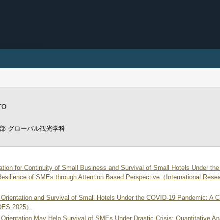
（最
TO
部 グローバル観光学科
tation for Continuity of Small Business and Survival of Small Hotels Under th
Resilience of SMEs through Attention Based Perspective（International Res
Orientation and Survival of Small Hotels Under the COVID-19 Pandemic: A Ca
CDES 2025）
Orientation May Help Survival of SMEs Under Drastic Crisis: Quantitative An