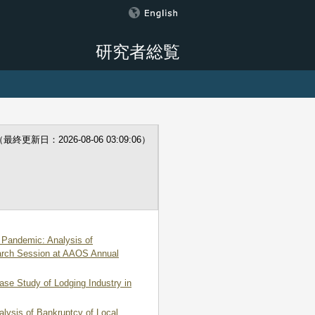
研究者総覧
終更新日：2026-08-06 03:09:06）
e Pandemic: Analysis of
earch Session at AAOS Annual
se Study of Lodging Industry in
alysis of Bankruptcy of Local