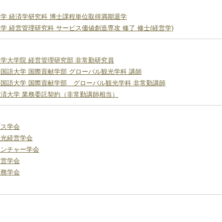
学 経済学研究科 博士課程単位取得満期退学
学 経営管理研究科 サービス価値創造専攻 修了 修士(経営学)
学大学院 経営管理研究部 非常勤研究員
国語大学 国際貢献学部 グローバル観光学科 講師
国語大学 国際貢献学部 グローバル観光学科 非常勤講師
済大学 業務委託契約（非常勤講師相当）
ビス学会
観光経営学会
ベンチャー学会
経営学会
労務学会