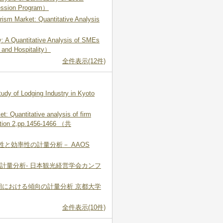
Session Program）
rism Market: Quantitative Analysis
y: A Quantitative Analysis of SMEs
 and Hospitality）
全件表示(12件)
udy of Lodging Industry in Kyoto
t: Quantitative analysis of firm
ation 2,pp.1456-1466 （共
と効率性の計量分析－ AAOS
計量分析- 日本観光経営学会カンフ
期における傾向の計量分析 京都大学
全件表示(10件)