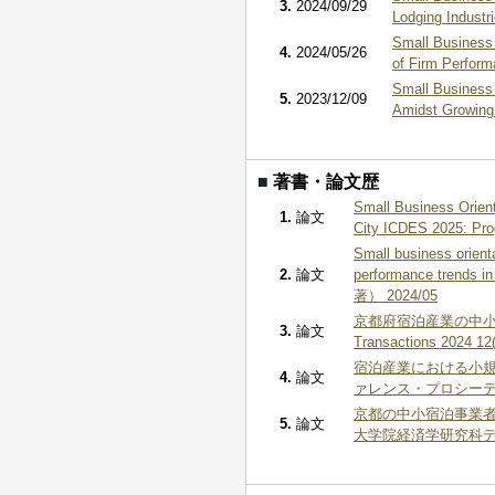
3.
2024/09/29
Lodging Indust
Small Business 
4.
2024/05/26
of Firm Perfo
Small Business 
5.
2023/12/09
Amidst Growing
■
著書・論文歴
Small Business Orient
1.
論文
City ICDES 2025: P
Small business orienta
2.
論文
performance trends 
著） 2024/05
京都府宿泊産業の中小
3.
論文
Transactions 2024 
宿泊産業における小規
4.
論文
ァレンス・プロシーディング
京都の中小宿泊事業者
5.
論文
大学院経済学研究科ディス