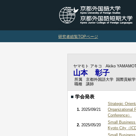
研究者総覧TOPページ
ヤマモト アキコ
Akiko YAMAMO
山本 彰子
所属
京都外国語大学 国際貢献学
職種
講師
■
学会発表
Strategic Orien
1.
2025/09/21
Organizational 
Conference）
Small Business 
2.
2025/05/20
Kyoto City（I
Small Business 