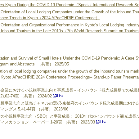
ries Kyoto During the COVID-19 Pandemic（Special International Research 
Orientation of Local Lodging Companies under the Growth of the Inbound Tou
rmance Trends in Kyoto（2024 APacCHRIE Conference）
Orientation and Organizational Performance in Kyoto's Local Lodging Industr
 Inbound Tourism in the Late 2010s（7th World Research Summit on Tourism
ation and Survival of Small Hotels Under the COVID-19 Pandemic: A Case St
rogram and Abstracts （共著） 2025/05
tion of local lodging companies under the growth of the inbound tourism marke
in Kyoto APacCHRIE 2024 Conference Proceedings– Stand-up Paper Present
企業における小規模事業志向と事業成長－インバウンド観光成長期での成長性
12(2),62-74頁 （共著） 2024/02
模事業志向と販売チャネルの選択-京都府のインバウンド観光成長期における
ス 5,41-44頁 （共著） 2023/06
の小規模事業志向（SBO）と事業成長： 2010年代のインバウンド観光成長
カッション・ペーパー 1-29頁 （共著） 2023/03